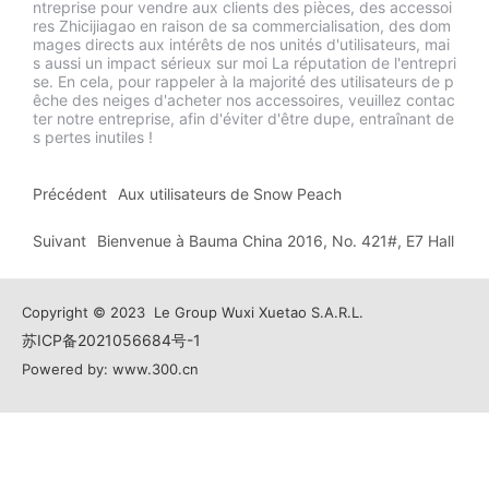
os unités d'utilisateurs, mais aussi un impact sérieux sur
ntreprise pour vendre aux clients des pièces, des accessoi
res Zhicijiagao en raison de sa commercialisation, des dom
moi La réputation de l'entreprise. En cela, pour rappeler
mages directs aux intérêts de nos unités d'utilisateurs, mai
à la majorité des utilisateurs de pêche des neiges d'ach
s aussi un impact sérieux sur moi La réputation de l'entrepri
eter nos accessoires, veuillez contacter notre entrepris
se.
En cela, pour rappeler à la majorité des utilisateurs de p
e, afin d'éviter d'être dupe, entraînant des pertes inutile
êche des neiges d'acheter nos accessoires, veuillez contac
ter notre entreprise, afin d'éviter d'être dupe, entraînant de
s !
s pertes inutiles !
Précédent
Aux utilisateurs de Snow Peach
Suivant
Bienvenue à Bauma China 2016, No. 421#, E7 Hall
Copyright © 2023 Le Group Wuxi Xuetao S.A.R.L.
苏ICP备2021056684号-1
Powered by: www.300.cn