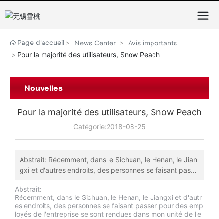
Page d'accueil
News Center
Avis importants
Pour la majorité des utilisateurs, Snow Peach
Nouvelles
Pour la majorité des utilisateurs, Snow Peach
Catégorie:
2018-08-25
Abstrait: Récemment, dans le Sichuan, le Henan, le Jian
gxi et d'autres endroits, des personnes se faisant passe
r pour des employés de l'entreprise se sont rendues dan
Abstrait:
s mon unité de l'entreprise pour vendre aux clients des
Récemment, dans le Sichuan, le Henan, le Jiangxi et d'autr
pièces, des accessoires Zhicijiagao en raison de sa com
es endroits, des personnes se faisant passer pour des emp
mercialisation, des dommages directs aux intérêts de n
loyés de l'entreprise se sont rendues dans mon unité de l'e