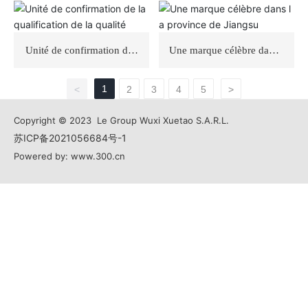
al Torch
Unité de confirmation de l
Une marque célèbre dans l
a qualification de la qualit
a province de Jiangsu
é
1
<
2
3
4
5
>
Copyright © 2023 Le Group Wuxi Xuetao S.A.R.L.
苏ICP备2021056684号-1
Powered by: www.300.cn